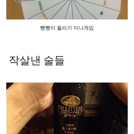
뺑뺑이 돌리기 미니게임
작살낸 술들