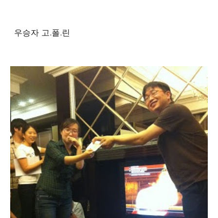
우승자 고.폴.린